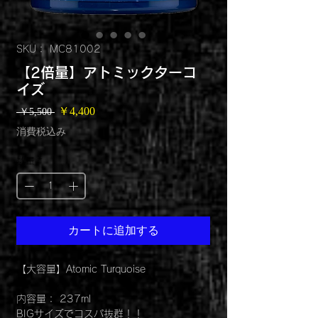
SKU： MC81002
【2倍量】アトミックターコ
イズ
セ
￥4,400
通
 ￥5,500 
ー
常
消費税込み
ル
価
価
格
格
数量
*
カートに追加する
【大容量】Atomic Turquoise
内容量： 237ml
BIGサイズでコスパ抜群！！