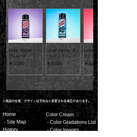
い。
いようご注意ください。
●シャンプー毎に退色します。色持ちは、
３. 10分以上、自然放置します。～放置の
染めた色の濃さによって異なります。プー
間ラップ等で包んでおくと、色移りせず便
ルやサウナ等での色落ち、帽子や衣服、枕
利です。色は数分で染まりますが、放置時
等への色移り(特に濡れたままの場合)にご
間を長く取ることで、若干持続性が向上し
注意ください。もし衣服等についた場合は
ます。
すぐに石鹸や洗剤で洗ってください。
Love Color パー
Love Color ティ
Love Color ロッ
プルローズ
ールテンプトレス
クミーレッド
４. 「低めの温度」でていねいに洗い流
●開封後は、キャップを閉じお子様の手の
価格
価格
価格
￥3,080
￥3,080
￥3,080
し、しっかりと乾かします。 ～顔にかから
届かない場所に保管し、なるべく早くご使
ないよう、又、バスタブやタイル等への色
消費税込み
消費税込み
消費税込み
用ください。他の物と混ぜないでくださ
移りにご注意ください。
い。
※商品の仕様、デザインは予告なく変更される場合があります。
Hom
e
Color
Cream
Love Color イエ
Love Color レッ
Love Color ピン
Love Color ブル
Love Color フュ
Love Color グリ
送料無料
送料無料
送料無料
送料無料
送料無料
送料無料
送料無料
-
Site Map
- ​
Color Gradations List
ローハート
ドディザイア
クパッション
ーヴァレンタイン
ーシャフィーバー
ーンヴィーナス
【2倍量】シルバー
【2倍量】ヴァンパ
【2倍量】ホットホ
【2倍量】エイリア
【2倍量】ウルトラ
【2倍量】ブルーム
【2倍量】エレクト
価格
価格
価格
価格
価格
価格
Histor
y
￥3,080
￥3,080
￥3,080
￥3,080
￥3,080
￥3,080
-
Color
Images
スティレット
イアレッド
ットピンク
ングレー
ヴァイオレット
ーン
リックリザード