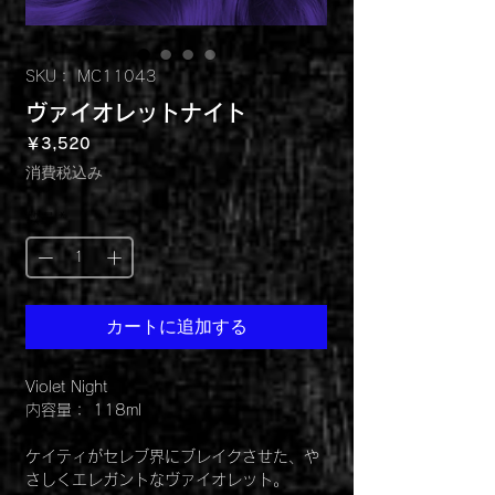
SKU： MC11043
ヴァイオレットナイト
価
￥3,520
格
消費税込み
数量
*
カートに追加する
Violet Night
内容量： 118ml
ケイティがセレブ界にブレイクさせた、や
さしくエレガントなヴァイオレット。