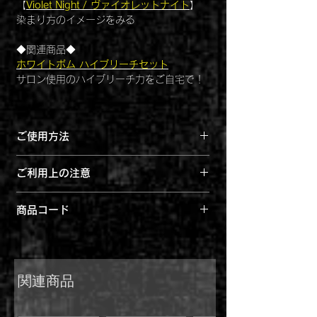
【
Violet Night / ヴァイオレットナイト
】
染まり方のイメージをみる
◆関連商品◆
ホワイトボム ハイブリーチセット
サロン使用のハイブリーチ力をご自宅で！
カラーカップ・ジョイント
口径9 x 深さ5cm ジョイントフリー！
ご使用方法
※髪の毛が明るい程、カラー剤の色が出や
ご利用上の注意
すくなります
●髪染めにのみお使いください。白髪染め
1.シャンプー後、タオルドライしてからご
商品コード
には不向きです。
使用ください。
●お肌に合わない場合はご使用をおやめく
4560108893844
2.適量をブラシ等で均等に髪に塗布しま
ださい。頭皮に傷や腫れ物湿疹など異常の
す。～ゴム手袋等のご利用をお勧め致しま
ある場合は使わないでください。目に入っ
す。特につけ爪等についた色は取れにくく
た際は直ちに洗い流し専門医にご相談下さ
関連商品
なります。揉みこみやコーミングにより色
い。
の定着が促進します。頭皮や耳が染まらな
●シャンプー毎に退色します。色持ちは、
いようご注意ください。