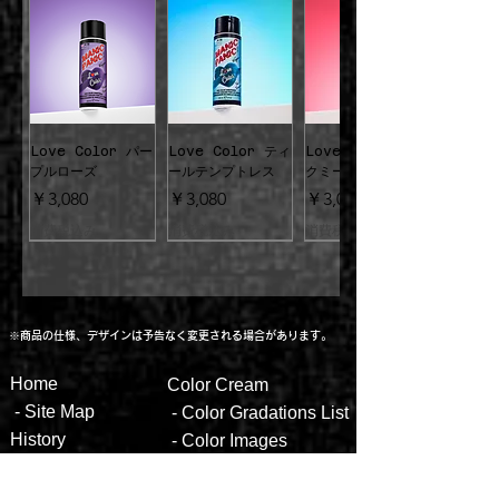
染めた色の濃さによって異なります。プー
3.１０分以上、自然放置します。～放置の
ルやサウナ等での色落ち、帽子や衣服、枕
間ラップ等で包んでおくと、色移りせず便
等への色移り(特に濡れたままの場合)にご
利です。色は数分で染まりますが、放置時
注意ください。もし衣服等についた場合は
間を長く取ることで、若干持続性が向上し
すぐに石鹸や洗剤で洗ってください。
ます。
●開封後は、キャップを閉じお子様の手の
4.「低めの温度」でていねいに洗い流し、
届かない場所に保管し、なるべく早くご使
Love Color パー
Love Color ティ
Love Color ロッ
しっかりと乾かします。 ～顔にかからない
用ください。他の物と混ぜないでくださ
プルローズ
ールテンプトレス
クミーレッド
よう、又、バスタブやタイル等への色移り
い。
価格
価格
価格
￥3,080
￥3,080
￥3,080
にご注意ください。
消費税込み
消費税込み
消費税込み
※商品の仕様、デザインは予告なく変更される場合があります。
Hom
e
Color
Cream
Love Color イエ
Love Color レッ
Love Color ピン
Love Color ブル
Love Color フュ
Love Color グリ
送料無料
送料無料
送料無料
送料無料
送料無料
送料無料
送料無料
-
Site Map
- ​
Color Gradations List
ローハート
ドディザイア
クパッション
ーヴァレンタイン
ーシャフィーバー
ーンヴィーナス
【2倍量】シルバー
【2倍量】ヴァンパ
【2倍量】ホットホ
【2倍量】エイリア
【2倍量】ウルトラ
【2倍量】ブルーム
【2倍量】エレクト
価格
価格
価格
価格
価格
価格
Histor
y
￥3,080
￥3,080
￥3,080
￥3,080
￥3,080
￥3,080
-
Color
Images
スティレット
イアレッド
ットピンク
ングレー
ヴァイオレット
ーン
リックリザード
ALL
Produ
cts
-
How to
use
通常価格
通常価格
通常価格
セール価格
セール価格
セール価格
通常価格
通常価格
セール価格
セール価格
通常価格
通常価格
消費税込み
消費税込み
￥5,500
￥5,500
￥5,500
￥4,400
￥4,400
￥4,400
消費税込み
消費税込み
￥5,500
￥5,500
￥4,400
￥4,400
消費税込み
消費税込み
￥5,500
￥5,500
-
F&Q