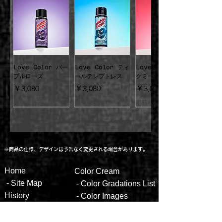
カラーカップ・ジョイント
●シャンプー毎に退色します。色持ちは、
３. 10分以上、自然放置します。～放置の
口径9 x 深さ5cm ジョイントフリー！
染めた色の濃さによって異なります。プー
間ラップ等で包んでおくと、色移りせず便
ルやサウナ等での色落ち、帽子や衣服、枕
利です。色は数分で染まりますが、放置時
等への色移り(特に濡れたままの場合)にご
間を長く取ることで、若干持続性が向上し
注意ください。もし衣服等についた場合は
ます。
すぐに石鹸や洗剤で洗ってください。
Love Color パー
Love Color ティ
Love Color ロッ
プルローズ
ールテンプトレス
クミーレッド
４. 「低めの温度」でていねいに洗い流
●開封後は、キャップを閉じお子様の手の
価格
価格
価格
￥3,080
￥3,080
￥3,080
し、しっかりと乾かします。 ～顔にかから
届かない場所に保管し、なるべく早くご使
ないよう、又、バスタブやタイル等への色
消費税込み
消費税込み
消費税込み
用ください。他の物と混ぜないでくださ
移りにご注意ください。
い。
※商品の仕様、デザインは予告なく変更される場合があります。
Hom
e
Color
Cream
Love Color イエ
Love Color レッ
Love Color ピン
Love Color ブル
Love Color フュ
Love Color グリ
送料無料
送料無料
送料無料
送料無料
送料無料
送料無料
送料無料
-
Site Map
- ​
Color Gradations List
ローハート
ドディザイア
クパッション
ーヴァレンタイン
ーシャフィーバー
ーンヴィーナス
【2倍量】シルバー
【2倍量】ヴァンパ
【2倍量】ホットホ
【2倍量】エイリア
【2倍量】ウルトラ
【2倍量】ブルーム
【2倍量】エレクト
価格
価格
価格
価格
価格
価格
Histor
y
￥3,080
￥3,080
￥3,080
￥3,080
￥3,080
￥3,080
-
Color
Images
スティレット
イアレッド
ットピンク
ングレー
ヴァイオレット
ーン
リックリザード
ALL
Produ
cts
-
How to
use
通常価格
通常価格
通常価格
セール価格
セール価格
セール価格
通常価格
通常価格
セール価格
セール価格
通常価格
通常価格
消費税込み
消費税込み
￥5,500
￥5,500
￥5,500
￥4,400
￥4,400
￥4,400
消費税込み
消費税込み
￥5,500
￥5,500
￥4,400
￥4,400
消費税込み
消費税込み
￥5,500
￥5,500
-
F&Q