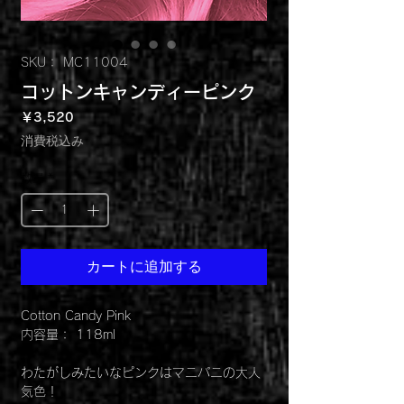
SKU： MC11004
コットンキャンディーピンク
価
￥3,520
格
消費税込み
数量
*
カートに追加する
Cotton Candy Pink
内容量： 118ml
わたがしみたいなピンクはマニパニの大人
気色！