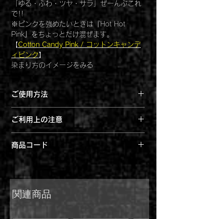
「ゆる・ふわ・ツヤ・サラ」ぜーんぶこれ
で!!
※ピンクを強めたいときは『Hot Hot
Pink』をちょっとだけ混ぜます。
【
Cotton Candy Pink / コットンキャンデ
ィピンク
】
染まり方のイメージをみる
◆関連商品◆
ご使用方法
Color Cream【2倍量】コットンキャンデ
ィピンク
※髪の毛が明るい程、カラー剤の色が出や
BIGサイズでコスパ抜群！！
ご利用上の注意
すくなります
通常カラークリームの２倍！
１. シャンプー後、タオルドライしてから
●髪染めにのみお使いください。白髪染め
ご使用ください。
商品コード
Color Spray コットンキャンディピンク
には不向きです。
その日の気分で使える１dayカラースプレ
4560108891512
２. 適量をブラシ等で均等に髪に塗布しま
ー！
●お肌に合わない場合はご使用をおやめく
す。～ゴム手袋等のご利用をお勧め致しま
シャンプーで簡単に洗い流せます。
ださい。頭皮に傷や腫れ物湿疹など異常の
す。特につけ爪等についた色は取れにくく
ある場合は使わないでください。目に入っ
関連商品
なります。揉みこみやコーミングにより色
ホワイトボム ハイブリーチセット
た際は直ちに洗い流し専門医にご相談下さ
の定着が促進します。頭皮や耳が染まらな
サロン使用のハイブリーチ力をご自宅で！
い。
いようご注意ください。