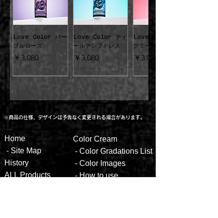
やサウナ等での色落ち、帽子や衣類、枕等
への色移り(特に濡れたままの場合)にご注
意ください。もし衣類等についた場合はす
ぐに石鹸や洗剤で洗ってください。
Love Color パー
Love Color ティ
Love Color ロッ
◦ご使用前にパッチテストを行って頂き、お
プルローズ
ールテンプトレス
クミーレッド
肌に合わない場合はご使用をおやめくださ
価格
価格
価格
￥3,080
￥3,080
￥3,080
い。頭皮に傷や腫れ物、湿疹等異常がある
消費税込み
消費税込み
消費税込み
場合は使用しないでください。目に入った
場合は直ちに洗い流し、専門医にご相談く
ださい。
◦開封後はフタを閉じお子様の手の届かない
冷暗所に保管し、なるべく早くご使用くだ
※商品の仕様、デザインは予告なく変更される場合があります。
さい。髪染めのみにお使いください。他の
物と混ぜないでください。
Hom
e
Color
Cream
Love Color イエ
Love Color レッ
Love Color ピン
Love Color ブル
Love Color フュ
Love Color グリ
送料無料
送料無料
送料無料
送料無料
送料無料
送料無料
送料無料
-
Site Map
- ​
Color Gradations List
ローハート
ドディザイア
クパッション
ーヴァレンタイン
ーシャフィーバー
ーンヴィーナス
【2倍量】シルバー
【2倍量】ヴァンパ
【2倍量】ホットホ
【2倍量】エイリア
【2倍量】ウルトラ
【2倍量】ブルーム
【2倍量】エレクト
価格
価格
価格
価格
価格
価格
Histor
y
￥3,080
￥3,080
￥3,080
￥3,080
￥3,080
￥3,080
-
Color
Images
スティレット
イアレッド
ットピンク
ングレー
ヴァイオレット
ーン
リックリザード
ALL
Produ
cts
-
How to
use
通常価格
通常価格
通常価格
セール価格
セール価格
セール価格
通常価格
通常価格
セール価格
セール価格
通常価格
通常価格
消費税込み
消費税込み
￥5,500
￥5,500
￥5,500
￥4,400
￥4,400
￥4,400
消費税込み
消費税込み
￥5,500
￥5,500
￥4,400
￥4,400
消費税込み
消費税込み
￥5,500
￥5,500
-
F&Q
消費税込み
消費税込み
消費税込み
消費税込み
消費税込み
消費税込み
消費税込み
-
Hints