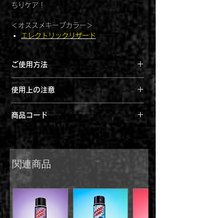
ちりケア！
＜オススメキープカラー＞
エレクトリックリザード
ご使用方法
シャンプー後、髪が湿った状態でご使用
使用上の注意
ください
適量を髪に塗布します
◦黒髪には染まりません。白髪染めには不向
５分以上自然放置します
商品コード
きです。塗布前の髪色髪質によって仕上が
よく洗い流し、しっかりと洗い流しま
りは大きく変化します。
4560108898726
す。
◦手につかない様ゴム手袋等や衣類につかな
い様ケープ等ご利用ください。つけ爪等に
ついた色は落ちにくくなります。バスタブ
関連商品
やタイル等への色移りや頭皮、耳が染まら
ない様ご注意ください。汚れてもよいタオ
ルをご使用ください。
◦シャンプー毎に退色します。色持ちは、染
めた色の濃さによって異なります。プール