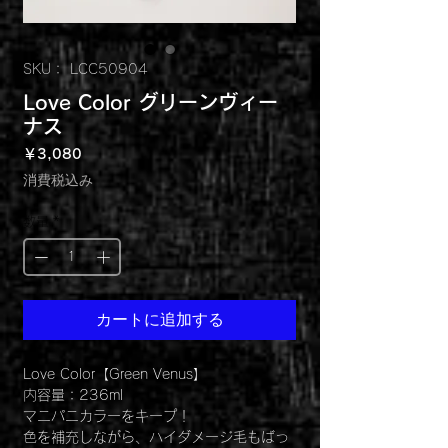
SKU： LCC50904
Love Color グリーンヴィー
ナス
価
￥3,080
格
消費税込み
数量
*
カートに追加する
Love Color【Green Venus】
内容量：236ml
マニパニカラーをキープ！
色を補充しながら、ハイダメージ毛もばっ