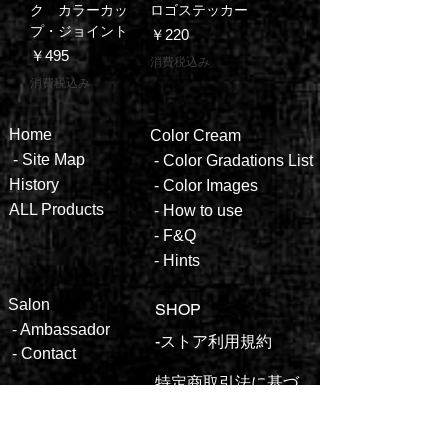
ク カラーカッ
ロゴステッカー
プ・ジョイント
価格
￥220
価格
￥495
消費税込み
消費税込み
Hom
e
Color
Cream
-
Site Map
- ​
Color Gradations List
Histor
y
-
Color
Images
ALL
Produ
cts
-
How to
use
-
F&Q
-
Hints
Salon
SHOP
-
Ambassa
dor
​​-ストア利用規約
-
Contact
特定商取引法に基づ
く表示