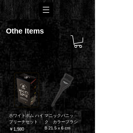
Othe Items
ホワイトボム ハイ
マニックパニッ
ブリーチセット
ク カラーブラシ
B 21.5 x 6 cm
価格
￥1,980