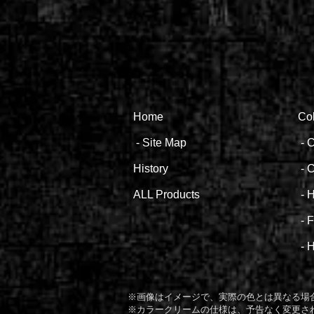
Hom
e
Co
-
Site Map
- ​
C
Histor
y
-
C
ALL
Produ
cts
-
H
-
-
H
​※画像はイメージで、実際の色とは異なる
​※カラークリームの仕様は、予告なく変更さ