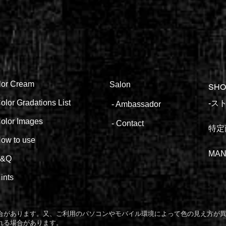
lor
Cream
Salon
SHO
olor Gradations List
​​
-
Ambassa
dor
olor
Images
-
Contact
特定
ow to
use
MAN
F&Q
ints
場合があります。又、ご利用のパソコンやモバイル環境によって色の見え方が
れる場合があります。