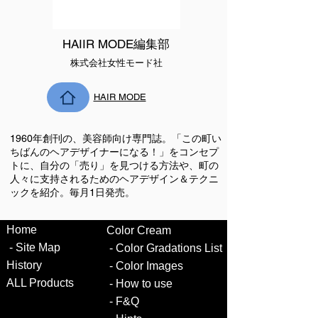
HAIIR MODE編集部
株式会社女性モード社
HAIR MODE
1960年創刊の、美容師向け専門誌。「この町い
ちばんのヘアデザイナーになる！」をコンセプ
トに、自分の「売り」を見つける方法や、町の
人々に支持されるためのヘアデザイン＆テクニ
ックを紹介。毎月1日発売。
Hom
e
Color
Cream
-
Site Map
- ​
Color Gradations List
Histor
y
-
Color
Images
ALL
Produ
cts
-
How to
use
-
F&Q