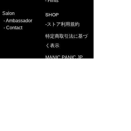
-
Hints
Salon
SHOP
-
Ambassa
dor
​​-ストア利用規約
-
Contact
特定商取引法に基づ
く表示
MANIC PANIC JP
​※画像はイメージで、実際の色とは異なる場合があ
ります。又、ご利用のパソコンやモバイル環境によ
って色の見え方が異なります。
​※カラークリームの仕様は、予告なく変更される場
合があります。
※製造ロットにより同じカラー名でも色に違いが出
る場合がございます。ご了承ください。