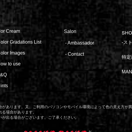
lor
Cream
Salon
SHO
olor Gradations List
​​
-
Ambassa
dor
olor
Images
-
Contact
特定
ow to
use
MAN
F&Q
ints
場合があります。又、ご利用のパソコンやモバイル環境によって色の見え方が
れる場合があります。
いが出る場合がございます。ご了承ください。