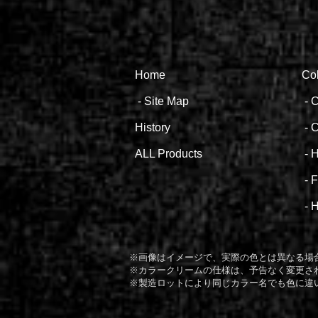
Hom
e
Co
-
Site Map
- ​
C
Histor
y
-
C
ALL
Produ
cts
-
H
-
-
H
​※画像はイメージで、実際の色とは異なる
​※カラークリームの仕様は、予告なく変更さ
※製造ロットにより同じカラー名でも色に違