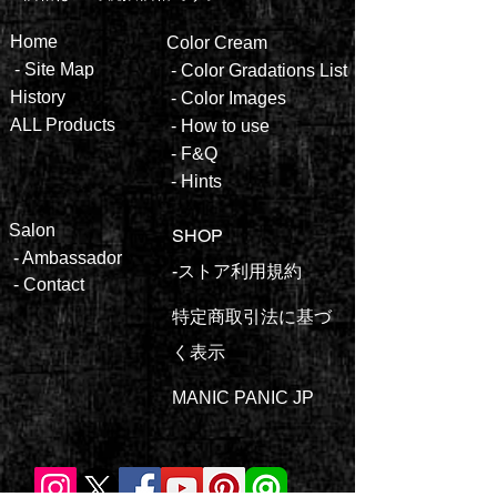
Hom
e
Color
Cream
-
Site Map
- ​
Color Gradations List
Histor
y
-
Color
Images
ALL
Produ
cts
-
How to
use
-
F&Q
-
Hints
Salon
SHOP
-
Ambassa
dor
​​-ストア利用規約
-
Contact
特定商取引法に基づ
く表示
MANIC PANIC JP