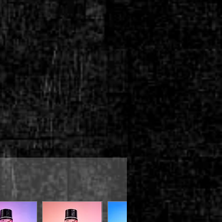
長く取ることで、若干持続性が向上
色移り(特に濡れたままの場合)に
し衣服等についた場合はすぐに石鹸
さい。
でていねいに洗い流し、しっかりと
にかからないよう、又、バスタブやタ
プを閉じお子様の手の届かない場所
ご注意ください。
早くご使用ください。他の物と混ぜ