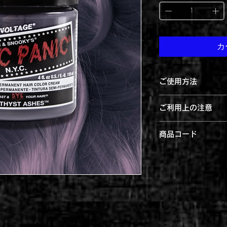
カ
ご使用方法
※髪の毛が明るい程
ご利用上の注意
１. シャンプー後、
い。
●髪染めにのみお使
商品コード
す。
２. 適量をブラシ等
4560108898566
袋等のご利用をお勧
●お肌に合わない場
色は取れにくくなり
に傷や腫れ物湿疹な
色の定着が促進しま
さい。目に入った際
意ください。
さい。
３. 10分以上、自
●シャンプー毎に退
包んでおくと、色移
さによって異なりま