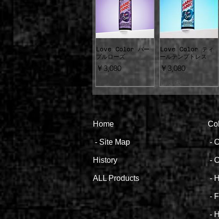
Love Color パー
Love Color ティ
クイックビュー
クイックビュー
プルローズ
ールテンプトレス
価格
価格
￥3,080
￥3,080
消費税込み
消費税込み
Hom
e
Co
-
Site Map
- ​
C
Love Color グリ
クイックビュー
クイックビュー
送料無料
Histor
y
-
C
ーンヴィーナス
【2倍量】シルバース
価格
￥3,080
ALL
Produ
cts
-
H
ティレット
通常価格
セール価
消費税込み
￥5,500
￥4,400
-
消費税込み
-
H