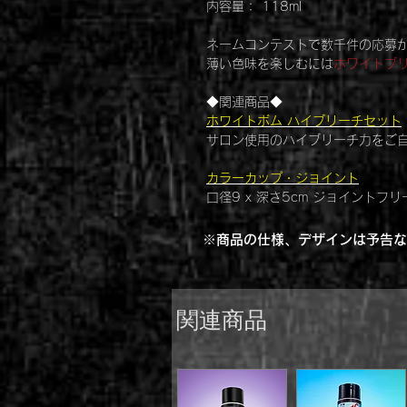
内容量： 118ml
ネームコンテストで数千件の応募
薄い色味を楽しむには
ホワイトブ
◆関連商品◆
ホワイトボム ハイブリーチセット
サロン使用のハイブリーチ力をご
カラーカップ・ジョイント
口径9 x 深さ5cm ジョイントフリ
※商品の仕様、デザインは予告な
関連商品