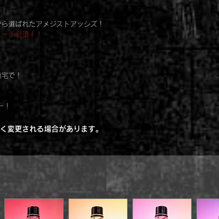
ますが、放置時間を
帽子や衣服、枕等への
します。
ご注意ください。も
から選ばれたアメジストアッシズ！
や洗剤で洗ってくだ
４. 「低めの温度」
リーチ必須！！
乾かします。 ～顔
●開封後は、キャッ
イル等への色移りに
に保管し、なるべく
ないでください。
自宅で！
ー！
く変更される場合があります。