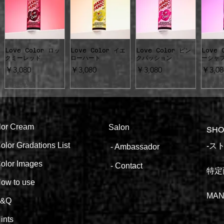
Love Color ロッ
Love Color イエ
Love Color ピン
Love 
クイックビュー
クイックビュー
クイックビュー
クイ
クミーレッド
ローハート
クパッション
ーシャ
価格
価格
価格
価格
￥3,080
￥3,080
￥3,080
￥3,08
消費税込み
消費税込み
消費税込み
消費税
lor
Cream
Salon
SHO
olor Gradations List
​​
-
Ambassa
dor
クイックビュー
クイックビュー
クイックビュー
クイ
送料無料
送料無料
送料無料
送料
olor
Images
-
Contact
特定
【2倍量】エイリアン
【2倍量】ブルームー
【2倍量】ヴァンパイ
【2倍
ow to
use
グレー
ン
アレッド
ァイオ
格
通常価格
セール価格
通常価格
セール価格
通常価格
セール価格
通常
￥5,500
￥4,400
￥5,500
￥4,400
￥5,500
￥4,400
￥5,50
MAN
F&Q
消費税込み
消費税込み
消費税込み
消費税
ints