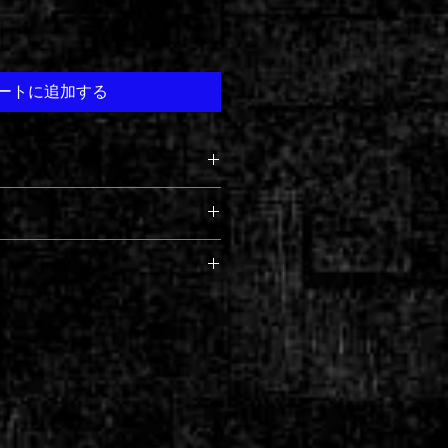
ートに追加する
、カラー剤の色が出やすくなります
タオルドライしてからご使用くださ
いください。白髪染めには不向きで
で均等に髪に塗布します。～ゴム手
め致します。特につけ爪等についた
合はご使用をおやめください。頭皮
ます。揉みこみやコーミングにより
ど異常のある場合は使わないでくだ
す。頭皮や耳が染まらないようご注
は直ちに洗い流し専門医にご相談下
然放置します。～放置の間ラップ等で
色します。色持ちは、染めた色の濃
りせず便利です。色は数分で染まり
す。プールやサウナ等での色落ち、