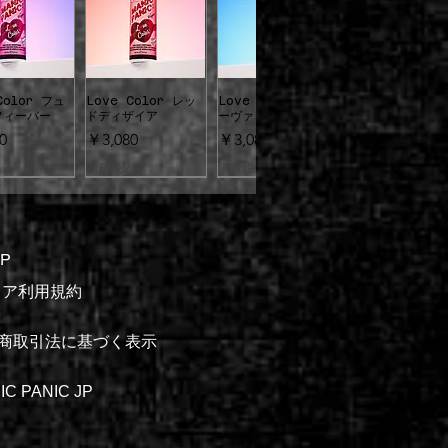
Color フュ
Love Color レッ
Love Color ブル
ックビュー
クイックビュー
クイックビュー
フィーバー
ドディザイア
ーヴァレンタイン
価格
価格
0
￥3,080
￥3,080
込み
消費税込み
消費税込み
P
-ストア利用規約
ックビュー
クイックビュー
クイックビュー
無料
送料無料
送料無料
商取引法に基づく表示
量】ウルトラヴ
【2倍量】エレクトリ
【2倍量】ホットホッ
レット
ックリザード
トピンク
価格
セール価格
通常価格
セール価格
通常価格
セール価格
0
￥4,400
￥5,500
￥4,400
￥5,500
￥4,400
IC PANIC JP
込み
消費税込み
消費税込み